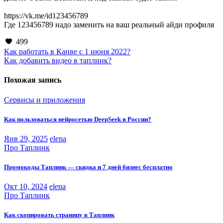
‌https://vk.me/id123456789
‌‌Где 123456789 надо заменить на ваш реальный айди профиля
499
Навигация
Как работать в Канве с 1 июня 2022?
Как добавить видео в таплинк?
по
записям
Похожая запись
Сервисы и приложения
Как пользоваться нейросетью DeepSeek в России?
Янв 29, 2025
elena
Про Таплинк
Промокоды Таплинк — скидка и 7 дней бизнес бесплатно
Окт 10, 2024
elena
Про Таплинк
Как скопировать страницу в Таплинк