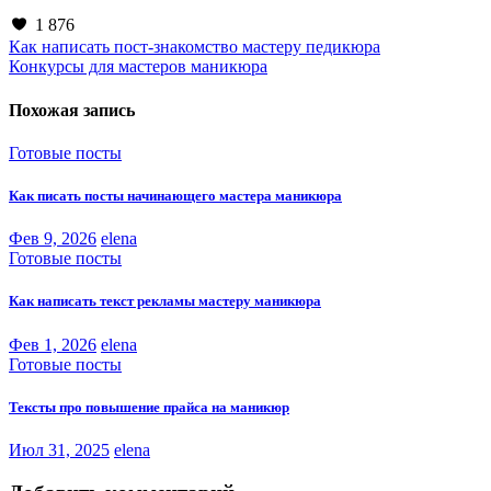
1 876
Навигация
Как написать пост-знакомство мастеру педикюра
Конкурсы для мастеров маникюра
по
записям
Похожая запись
Готовые посты
Как писать посты начинающего мастера маникюра
Фев 9, 2026
elena
Готовые посты
Как написать текст рекламы мастеру маникюра
Фев 1, 2026
elena
Готовые посты
Тексты про повышение прайса на маникюр
Июл 31, 2025
elena